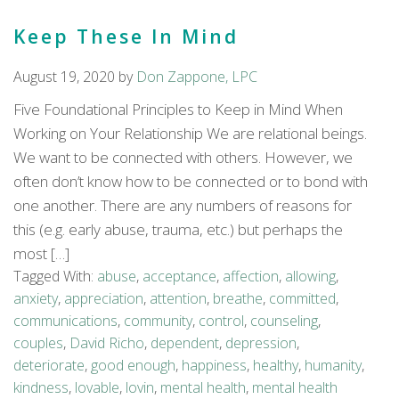
Keep These In Mind
August 19, 2020
by
Don Zappone, LPC
Five Foundational Principles to Keep in Mind When
Working on Your Relationship We are relational beings.
We want to be connected with others. However, we
often don’t know how to be connected or to bond with
one another. There are any numbers of reasons for
this (e.g. early abuse, trauma, etc.) but perhaps the
most […]
Tagged With:
abuse
,
acceptance
,
affection
,
allowing
,
anxiety
,
appreciation
,
attention
,
breathe
,
committed
,
communications
,
community
,
control
,
counseling
,
couples
,
David Richo
,
dependent
,
depression
,
deteriorate
,
good enough
,
happiness
,
healthy
,
humanity
,
kindness
,
lovable
,
lovin
,
mental health
,
mental health