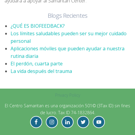
ayudará a apoyar al Samaritan Center.
Blogs Recientes
¿QUÉ ES BIOFEEDBACK?
Los límites saludables pueden ser su mejor cuidado
personal
Aplicaciones móviles que pueden ayudar a nuestra
rutina diaria
El perdón, cuarta parte
La vida después del trauma
Privacy Policy
El Centro Samaritan es una organización 501© (3Tax ID) sin fines
de lucro. Tax ID 74-1832864.