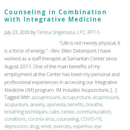
Counseling in Combination
with Integrative Medicine
July 23, 2020
by
Teresa Shigemasa, LPC, RPT-S
“Life is not merely physical, it
is a force of energy.” –Rev. Ellen Debenport I have
worked as a staff therapist at Samaritan Center since
August 2011. One of the main benefits of my
employment at the Center has been my personal and
professional experiences in accessing our Integrative
Medicine (IM) program. IM includes Acupuncture, […]
Tagged With:
accupressure
,
accupuncture
,
acupressure
,
acupunture
,
anxiety
,
ayurveda
,
benefits
,
breathe
,
breathing techniques
,
calm
,
center
,
communiucation
,
conditions
,
coronia virus
,
counseling
,
COVID-19
,
depression
,
drug
,
emdr
,
exercies
,
expertise
,
eye