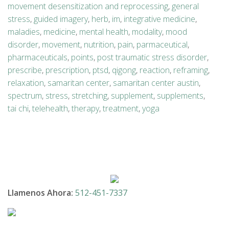
movement desensitization and reprocessing
,
general
stress
,
guided imagery
,
herb
,
im
,
integrative medicine
,
maladies
,
medicine
,
mental health
,
modality
,
mood
disorder
,
movement
,
nutrition
,
pain
,
parmaceutical
,
pharmaceuticals
,
points
,
post traumatic stress disorder
,
prescribe
,
prescription
,
ptsd
,
qigong
,
reaction
,
reframing
,
relaxation
,
samaritan center
,
samaritan center austin
,
spectrum
,
stress
,
stretching
,
supplement
,
supplements
,
tai chi
,
telehealth
,
therapy
,
treatment
,
yoga
Llamenos Ahora:
512-451-7337