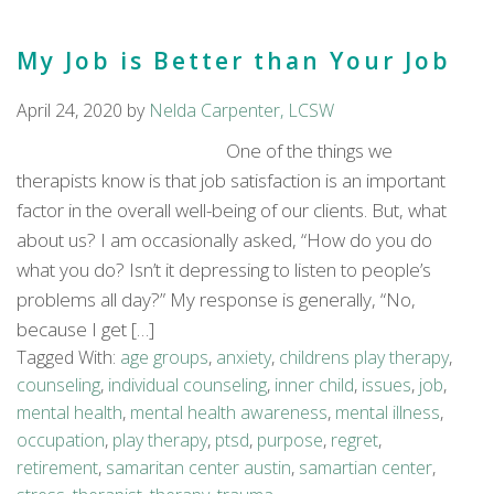
My Job is Better than Your Job
April 24, 2020
by
Nelda Carpenter, LCSW
One of the things we
therapists know is that job satisfaction is an important
factor in the overall well-being of our clients. But, what
about us? I am occasionally asked, “How do you do
what you do? Isn’t it depressing to listen to people’s
problems all day?” My response is generally, “No,
because I get […]
Tagged With:
age groups
,
anxiety
,
childrens play therapy
,
counseling
,
individual counseling
,
inner child
,
issues
,
job
,
mental health
,
mental health awareness
,
mental illness
,
occupation
,
play therapy
,
ptsd
,
purpose
,
regret
,
retirement
,
samaritan center austin
,
samartian center
,