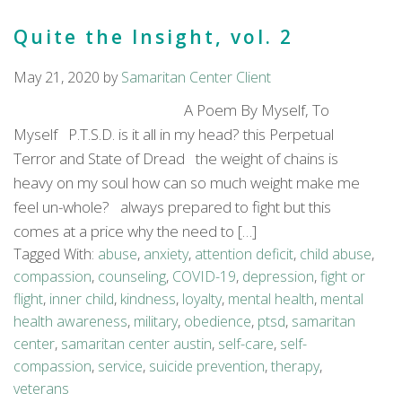
Quite the Insight, vol. 2
May 21, 2020
by
Samaritan Center Client
A Poem By Myself, To
Myself P.T.S.D. is it all in my head? this Perpetual
Terror and State of Dread the weight of chains is
heavy on my soul how can so much weight make me
feel un-whole? always prepared to fight but this
comes at a price why the need to […]
Tagged With:
abuse
,
anxiety
,
attention deficit
,
child abuse
,
compassion
,
counseling
,
COVID-19
,
depression
,
fight or
flight
,
inner child
,
kindness
,
loyalty
,
mental health
,
mental
health awareness
,
military
,
obedience
,
ptsd
,
samaritan
center
,
samaritan center austin
,
self-care
,
self-
compassion
,
service
,
suicide prevention
,
therapy
,
veterans