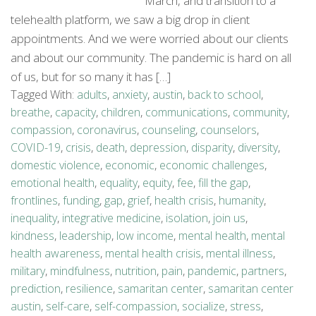
March, and transition to a
telehealth platform, we saw a big drop in client
appointments. And we were worried about our clients
and about our community. The pandemic is hard on all
of us, but for so many it has […]
Tagged With:
adults
,
anxiety
,
austin
,
back to school
,
breathe
,
capacity
,
children
,
communications
,
community
,
compassion
,
coronavirus
,
counseling
,
counselors
,
COVID-19
,
crisis
,
death
,
depression
,
disparity
,
diversity
,
domestic violence
,
economic
,
economic challenges
,
emotional health
,
equality
,
equity
,
fee
,
fill the gap
,
frontlines
,
funding
,
gap
,
grief
,
health crisis
,
humanity
,
inequality
,
integrative medicine
,
isolation
,
join us
,
kindness
,
leadership
,
low income
,
mental health
,
mental
health awareness
,
mental health crisis
,
mental illness
,
military
,
mindfulness
,
nutrition
,
pain
,
pandemic
,
partners
,
prediction
,
resilience
,
samaritan center
,
samaritan center
austin
,
self-care
,
self-compassion
,
socialize
,
stress
,