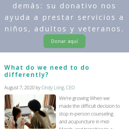
demás: su donativo nos
ayuda a prestar servicios a
niños, adultos y veteranos.
Donar aquí
What do we need to do
differently?
August 7, 2020
by
Cindy Long, CEO
We’re growing When we
made the difficult decision to
stop in-person counseling
and acupuncture in mid-