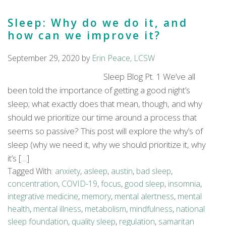
Sleep: Why do we do it, and
how can we improve it?
September 29, 2020
by
Erin Peace, LCSW
Sleep Blog Pt. 1 We’ve all
been told the importance of getting a good night’s
sleep; what exactly does that mean, though, and why
should we prioritize our time around a process that
seems so passive? This post will explore the why’s of
sleep (why we need it, why we should prioritize it, why
it’s […]
Tagged With:
anxiety
,
asleep
,
austin
,
bad sleep
,
concentration
,
COVID-19
,
focus
,
good sleep
,
insomnia
,
integrative medicine
,
memory
,
mental alertness
,
mental
health
,
mental illness
,
metabolism
,
mindfulness
,
national
sleep foundation
,
quality sleep
,
regulation
,
samaritan