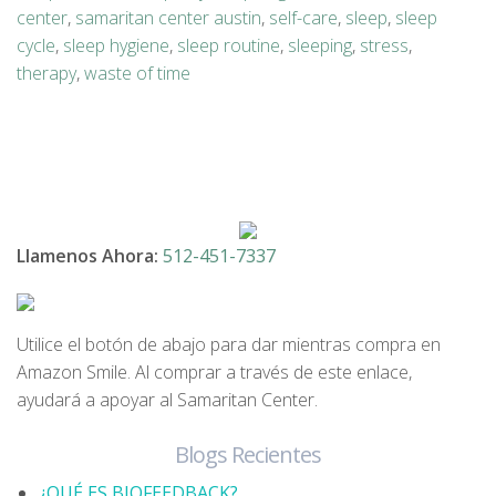
center
,
samaritan center austin
,
self-care
,
sleep
,
sleep
cycle
,
sleep hygiene
,
sleep routine
,
sleeping
,
stress
,
therapy
,
waste of time
Llamenos Ahora:
512-451-7337
Utilice el botón de abajo para dar mientras compra en
Amazon Smile. Al comprar a través de este enlace,
ayudará a apoyar al Samaritan Center.
Blogs Recientes
¿QUÉ ES BIOFEEDBACK?