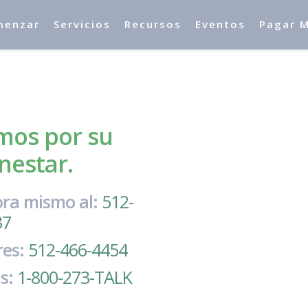
menzar
Servicios
Recursos
Eventos
Pagar M
mos por su
nestar.
ora mismo al:
512-
37
res:
512-466-4454
s:
1-800-273-TALK