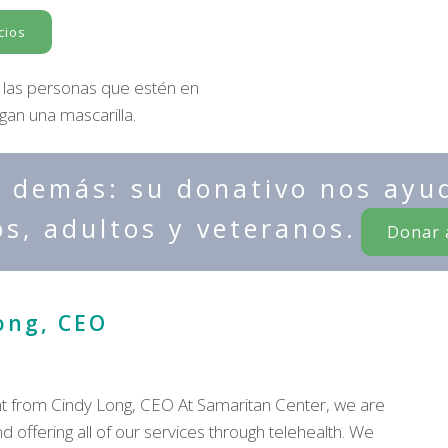
cios
las personas que estén en
gan una mascarilla.
 demás: su donativo nos ayud
os, adultos y veteranos.
Donar 
ong, CEO
from Cindy Long, CEO At Samaritan Center, we are
 offering all of our services through telehealth. We