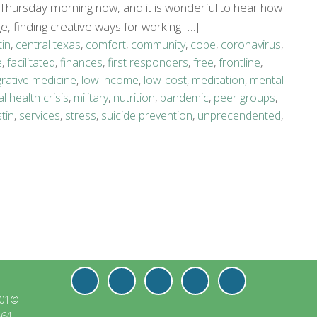
y Thursday morning now, and it is wonderful to hear how
ge, finding creative ways for working […]
tin
,
central texas
,
comfort
,
community
,
cope
,
coronavirus
,
e
,
facilitated
,
finances
,
first responders
,
free
,
frontline
,
grative medicine
,
low income
,
low-cost
,
meditation
,
mental
l health crisis
,
military
,
nutrition
,
pandemic
,
peer groups
,
tin
,
services
,
stress
,
suicide prevention
,
unprecendented
,
501©
864.