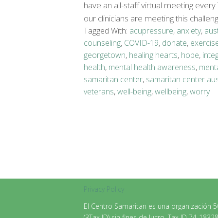
have an all-staff virtual meeting ever
our clinicians are meeting this challen
Tagged With:
acupressure
,
anxiety
,
aus
counseling
,
COVID-19
,
donate
,
exercis
georgetown
,
healing hearts
,
hope
,
inte
health
,
mental health awareness
,
menta
samaritan center
,
samaritan center aus
veterans
,
well-being
,
wellbeing
,
worry
Privacy Policy
El Centro Samaritan es una organización 
(3Tax ID) sin fines de lucro. Tax ID 74-1832